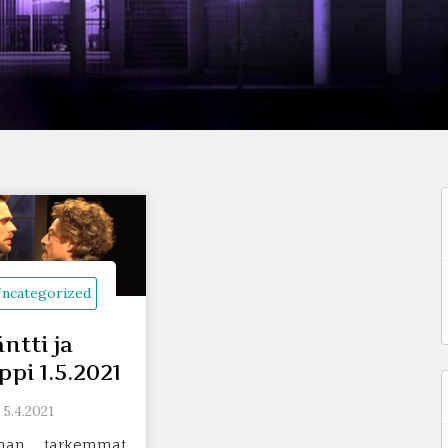
ncategorized
f
äntti ja
ppi 1.5.2021
5.4.2021
man tarkemmat